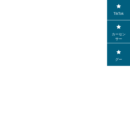
TikTok
カーセン
サー
グー