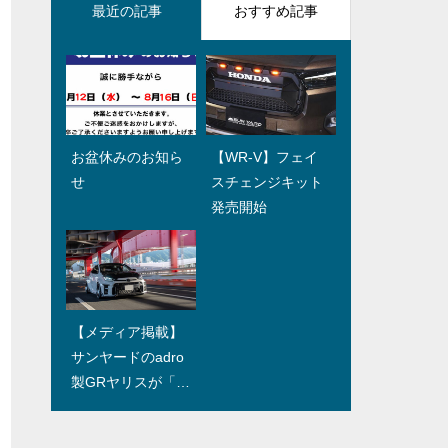
最近の記事
おすすめ記事
お盆休みのお知ら
製作車両紹介【プ
【WR-V】フェイ
製作車両紹介【エ
せ
ラド】その1
スチェンジキット
クストレイル】そ
発売開始
の2
【メディア掲載】
製作車両紹介【ハ
サンヤードのadro
イラックス】その3
製GRヤリスが「Y
ahoo!ニュース」な
どに紹介されまし