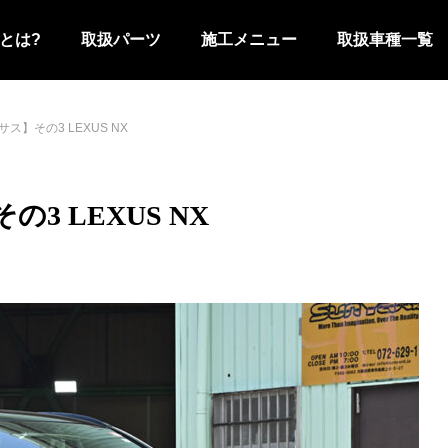
とは?
取扱パーツ
施工メニュー
取扱車種一覧
】その3 LEXUS NX
 LEXUS NX
レクサス
デリカD:5
ープラド
ハイラックス
ハリアー